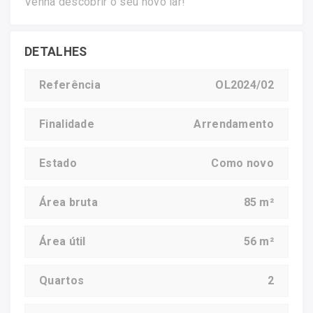
Venha descobrir o seu novo lar!
DETALHES
Referência
OL2024/02
Finalidade
Arrendamento
Estado
Como novo
Área bruta
85 m²
Área útil
56 m²
Quartos
2