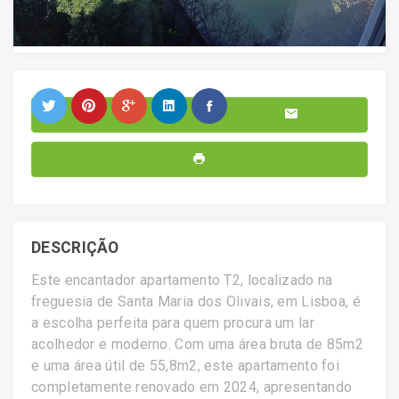
DESCRIÇÃO
Este encantador apartamento T2, localizado na
freguesia de Santa Maria dos Olivais, em Lisboa, é
a escolha perfeita para quem procura um lar
acolhedor e moderno. Com uma área bruta de 85m2
e uma área útil de 55,8m2, este apartamento foi
completamente renovado em 2024, apresentando